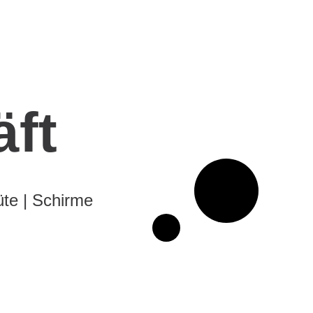
ft
üte | Schirme